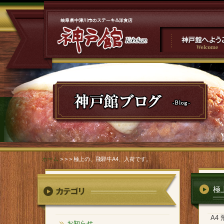
神戸館へようこそ
">極上の、飛騨牛A4、入荷で
す。
ホーム
>
> > 極上の、飛騨牛A4、入荷です。
極
A4
お知らせ