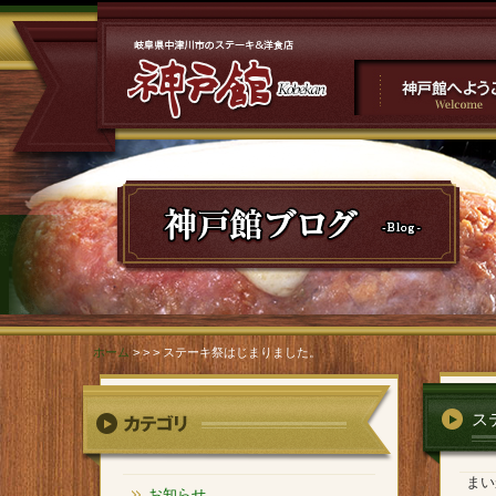
神戸館へようこそ
">ステーキ祭はじまりまし
た。
ホーム
>
> > ステーキ祭はじまりました。
ス
まい
お知らせ